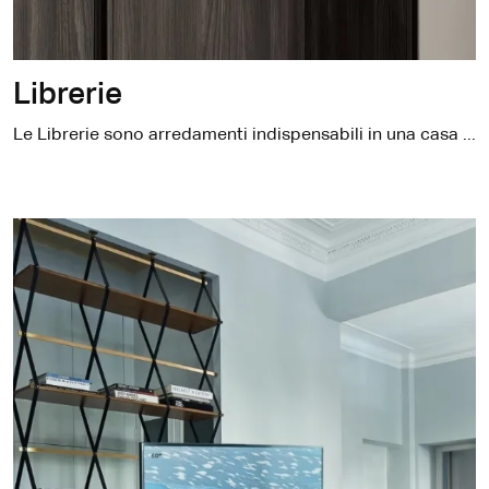
Librerie
Le Librerie sono arredamenti indispensabili in una casa di ogni tipo, in quanto servono a organizzare al meglio gli interni coniugando funzionalità e stile, includere ordinatamente libri, riviste e oggettistica varia.