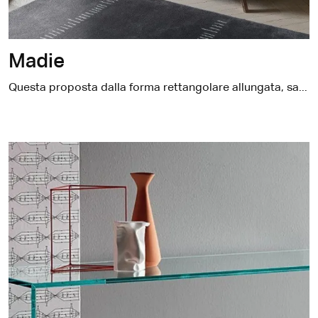
Madie
Questa proposta dalla forma rettangolare allungata, saprà soddisfarti con le sue doti insite di praticità ed estetica: se vuoi organizzare al meglio gli spazi arricchendone l'estetica, allora fa per te.