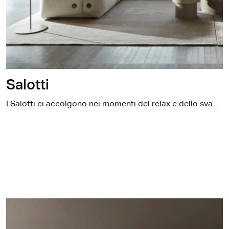
Salotti
I Salotti ci accolgono nei momenti del relax e dello svago quotidiano: gli imbottiti devono essere sempre confortevoli e in grado di assicurare l'ottimale supporto al corpo, ma devono anche essere di grande impatto decorativo.