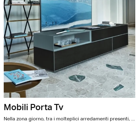
Mobili Porta Tv
Nella zona giorno, tra i molteplici arredamenti presenti, prende una certa rilevanza il porta tv: è un supporto per i dispositivi multimediali, dunque aiuta a ottimizzare gli spazi con funzionalità e stile.