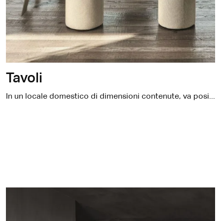
Tavoli
In un locale domestico di dimensioni contenute, va posizionato un tavolo di dimensioni proporzionate al quale abbinare le sedute più adatte, in modo che possa ottenere il meglio dallo spazio disponibile.