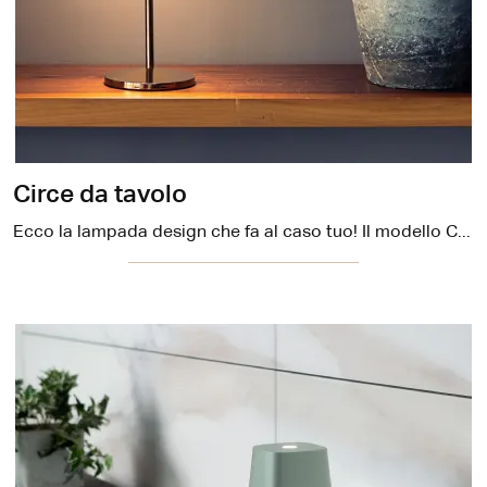
Circe da tavolo
Ecco la lampada design che fa al caso tuo! Il modello Circe da tavolo è una delle nostre lampade da tavolo di Zafferano.