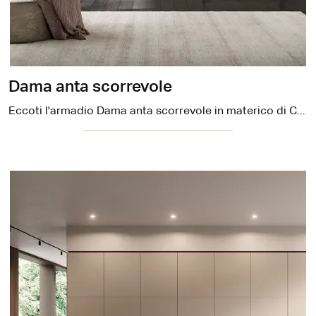
Dama anta scorrevole
Eccoti l'armadio Dama anta scorrevole in materico di Cinquepuntozero! Un ricco catalogo di armadi su misura con ante scorrevoli.