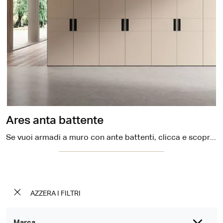
Ares anta battente
Se vuoi armadi a muro con ante battenti, clicca e scopri l'armadio Ares anta battente di Cinquepuntozero in materico.
AZZERA I FILTRI
Marca