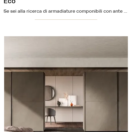
Eco
Se sei alla ricerca di armadiature componibili con ante battenti, clicca e scopri l'armadio Eco di Sangiacomo in materico.