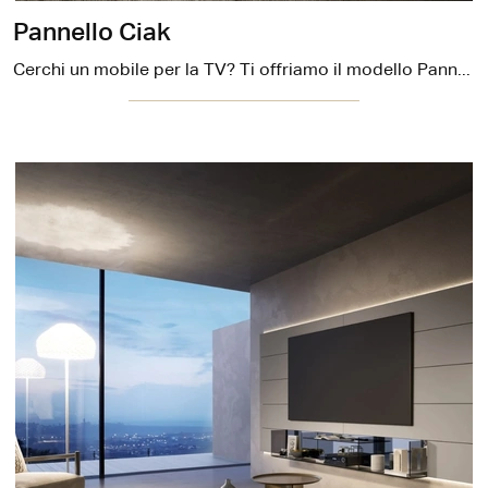
Pannello Ciak
Cerchi un mobile per la TV? Ti offriamo il modello Pannello Ciak di Sangiacomo in laccato opaco, pensato per spazi design.