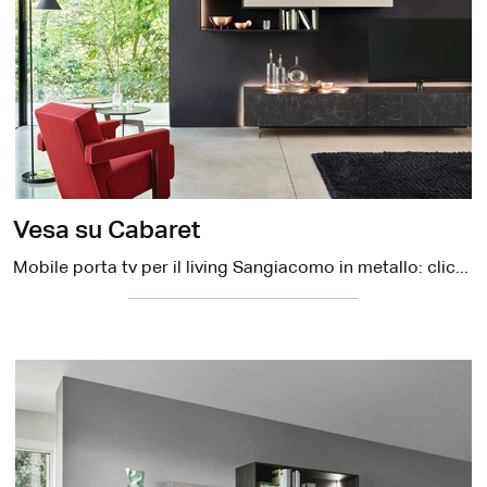
Vesa su Cabaret
Mobile porta tv per il living Sangiacomo in metallo: clicca e scopri di più sul modello Vesa su Cabaret, pensato per spazi design.