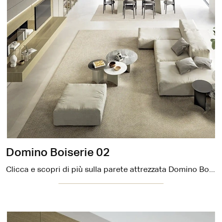
Domino Boiserie 02
Clicca e scopri di più sulla parete attrezzata Domino Boiserie 02 della firma Sangiacomo: è la soluzione dalle linee moderne perfetta per te.