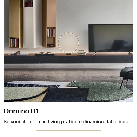
Domino 01
Se vuoi ultimare un living pratico e dinamico dalle linee moderne, ecco a te la parete attrezzata Domino 01 Sangiacomo.