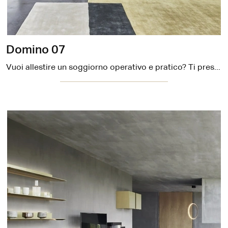
Domino 07
Vuoi allestire un soggiorno operativo e pratico? Ti presentiamo la parete attrezzata Domino 07 Sangiacomo dalle linee decise moderne.