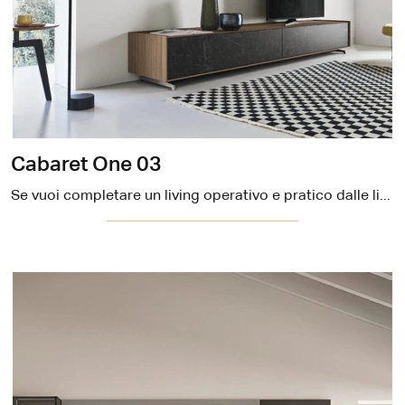
Cabaret One 03
Se vuoi completare un living operativo e pratico dalle linee moderne, ti presentiamo la parete attrezzata Cabaret One 03 Sangiacomo.