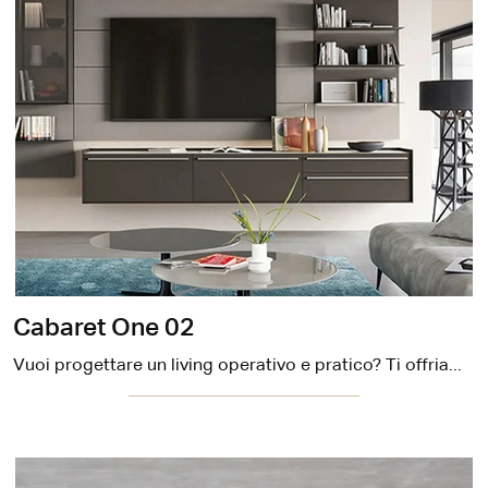
Cabaret One 02
Vuoi progettare un living operativo e pratico? Ti offriamo la parete attrezzata Cabaret One 02 Sangiacomo dalle forme decise moderne.