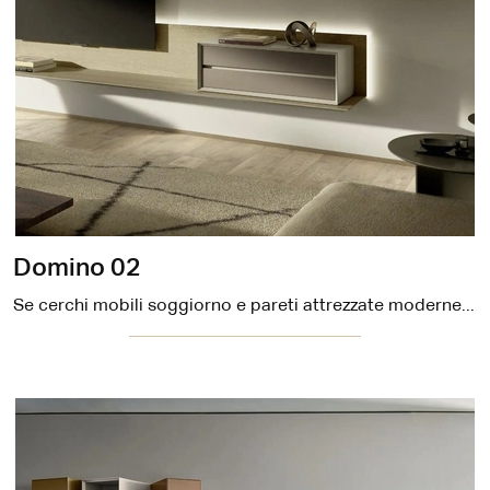
Domino 02
Se cerchi mobili soggiorno e pareti attrezzate moderne, scegli il modello Domino 02 di Sangiacomo: clicca e scopri di più!