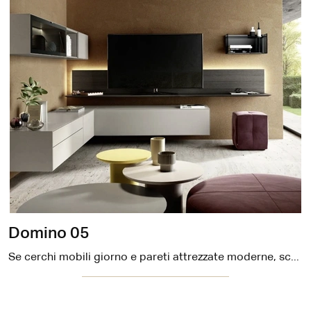
Domino 05
Se cerchi mobili giorno e pareti attrezzate moderne, scegli il modello Domino 05 di Sangiacomo: clicca e ottieni informazioni!