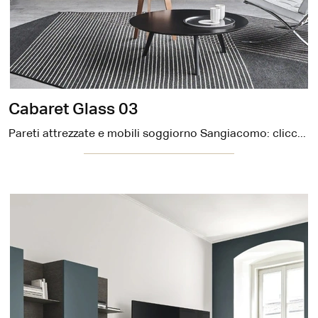
Cabaret Glass 03
Pareti attrezzate e mobili soggiorno Sangiacomo: clicca e scopri il modello Cabaret Glass 03 e potrai completare stanze moderne di ogni tipo.