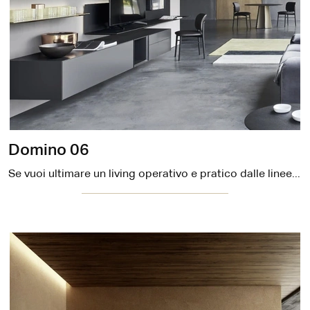
Domino 06
Se vuoi ultimare un living operativo e pratico dalle linee moderne, ti offriamo la parete attrezzata Domino 06 Sangiacomo.