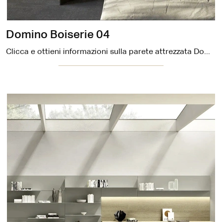
Domino Boiserie 04
Clicca e ottieni informazioni sulla parete attrezzata Domino Boiserie 04 del brand Sangiacomo: è la soluzione dalle linee moderne perfetta per te.