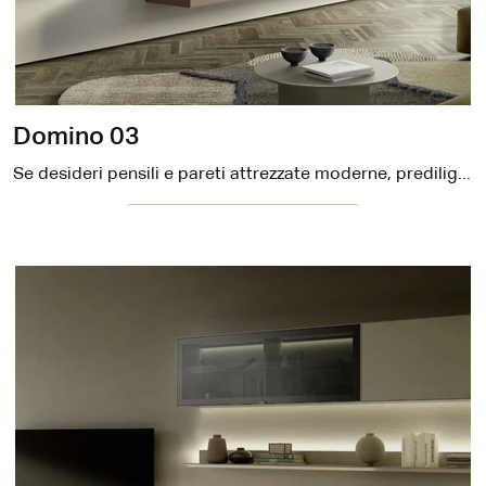
Domino 03
Se desideri pensili e pareti attrezzate moderne, prediligi il modello Domino 03 di Sangiacomo: clicca e scopri di più!