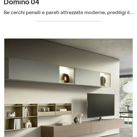
Domino 04
Se cerchi pensili e pareti attrezzate moderne, prediligi il modello Domino 04 di Sangiacomo: clicca e scopri di più!