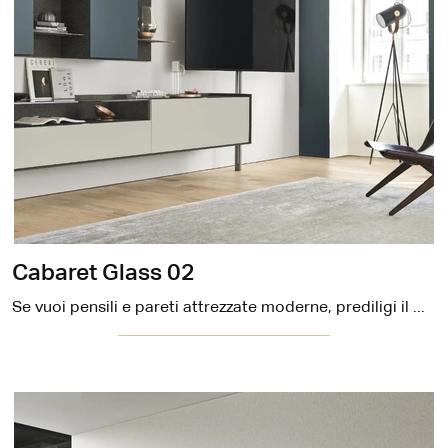
Cabaret Glass 02
Se vuoi pensili e pareti attrezzate moderne, prediligi il modello Cabaret Glass 02 di Sangiacomo: clicca e scopri di più!