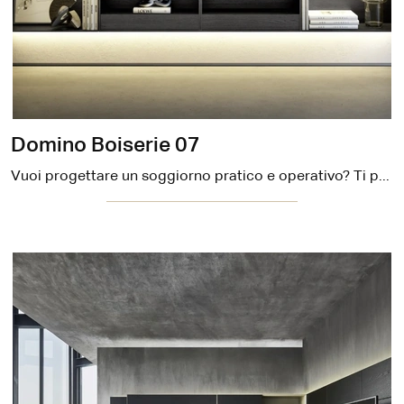
Domino Boiserie 07
Vuoi progettare un soggiorno pratico e operativo? Ti presentiamo la parete attrezzata Domino Boiserie 07 Sangiacomo dalle forme decise moderne.