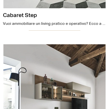
Cabaret Step
Vuoi ammobiliare un living pratico e operativo? Ecco a te la parete attrezzata Cabaret Step Sangiacomo dalle linee decise moderne.