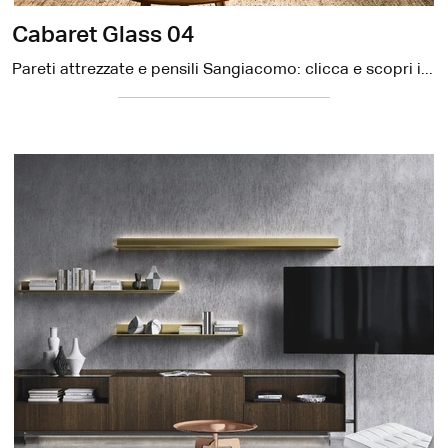
Cabaret Glass 04
Pareti attrezzate e pensili Sangiacomo: clicca e scopri il modello Cabaret Glass 04 e potrai completare stanze moderne di ogni genere.