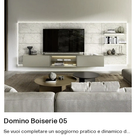
Domino Boiserie 05
Se vuoi completare un soggiorno pratico e dinamico dalle linee moderne, ecco a te la parete attrezzata Domino Boiserie 05 Sangiacomo.