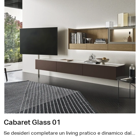
Cabaret Glass 01
Se desideri completare un living pratico e dinamico dalle linee moderne, ti offriamo la parete attrezzata Cabaret Glass 01 Sangiacomo.