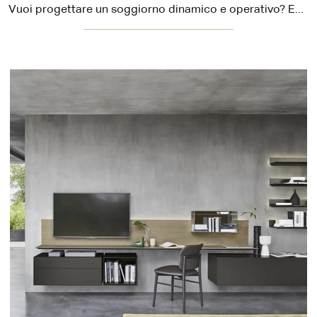
Vuoi progettare un soggiorno dinamico e operativo? Ecco a te la parete attrezzata Domino Boiserie 01 Sangiacomo dalle linee decise moderne.