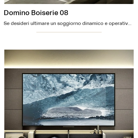
Domino Boiserie 08
Se desideri ultimare un soggiorno dinamico e operativo dalle linee moderne, ti offriamo la parete attrezzata Domino Boiserie 08 Sangiacomo.