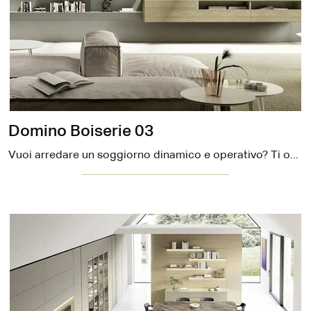
Domino Boiserie 03
Vuoi arredare un soggiorno dinamico e operativo? Ti offriamo la parete attrezzata Domino Boiserie 03 Sangiacomo dalle forme decise moderne.