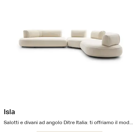
Isla
Salotti e divani ad angolo Ditre Italia: ti offriamo il modello Isla in tessuto per valorizzare il living.