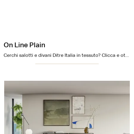
On Line Plain
Cerchi salotti e divani Ditre Italia in tessuto? Clicca e ottieni informazioni sul modello On Line Plain per spazi moderni.