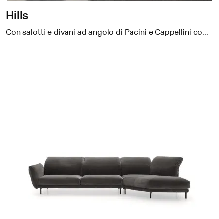
Hills
Con salotti e divani ad angolo di Pacini e Cappellini come il modello Hills in tessuto, potrai ultimare il tuo concept d'arredo.