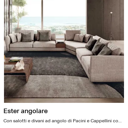
Ester angolare
Con salotti e divani ad angolo di Pacini e Cappellini come il modello Ester angolare in tessuto, potrai completare il tuo progetto d'arredo.