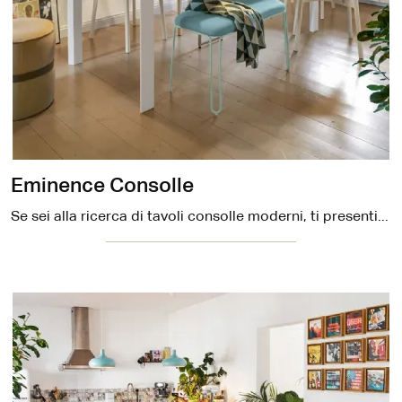
Eminence Consolle
Se sei alla ricerca di tavoli consolle moderni, ti presentiamo il modello da cucina in melaminico Eminence Consolle del marchio Connubia.