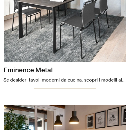
Eminence Metal
Se desideri tavoli moderni da cucina, scopri i modelli allungabili di Connubia: clicca e scopri il modello Eminence Metal in melaminico.