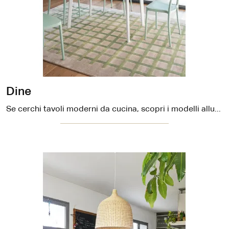
Dine
Se cerchi tavoli moderni da cucina, scopri i modelli allungabili di Connubia: clicca e scopri il modello Dine in melaminico.