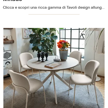
Clicca e scopri una ricca gamma di Tavoli design allungabili da pranzo! Il modello Mikado di Connubia ti sta aspettando.