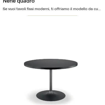
Nenè quadro
Se vuoi tavoli fissi moderni, ti offriamo il modello da cucina in melaminico Nenè quadro del brand Midj.