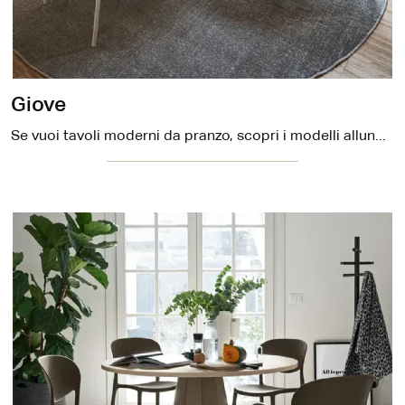
Giove
Se vuoi tavoli moderni da pranzo, scopri i modelli allungabili di Connubia: clicca e scopri il modello Giove in melaminico.