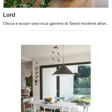
Lord
Clicca e scopri una ricca gamma di Tavoli moderni allungabili da cucina! Il modello Lord di Connubia ti sta aspettando.