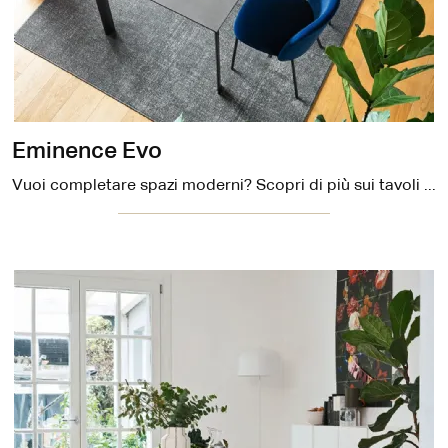
Eminence Evo
Vuoi completare spazi moderni? Scopri di più sui tavoli moderni allungabili: il modello da pranzo Eminence Evo ti aspetta.