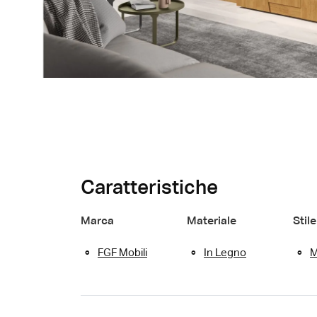
Caratteristiche
Marca
Materiale
Stile
FGF Mobili
In Legno
M