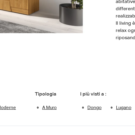
abitativ
differen
realizzab
Il living
relax og
riposand
Tipologia
I più visti a :
oderne
A Muro
Dongo
Lugano