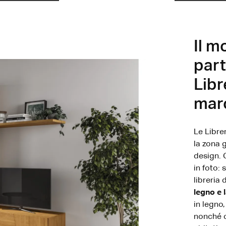
Il m
part
Libr
mar
Le Libre
la zona 
design. 
in foto:
libreria 
legno e 
in legno,
nonché c