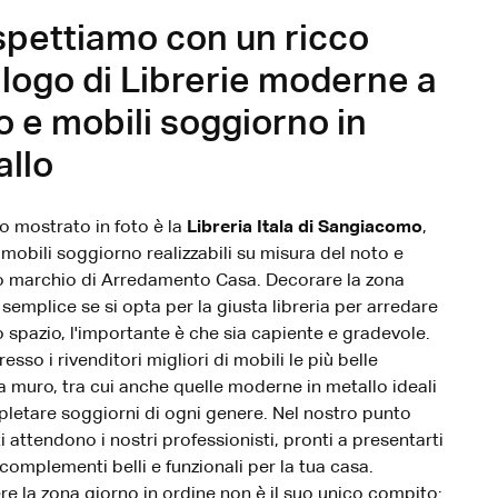
spettiamo con un ricco
logo di Librerie moderne a
 e mobili soggiorno in
llo
lo mostrato in foto è la
Libreria Itala di Sangiacomo
,
i mobili soggiorno realizzabili su misura del noto e
 marchio di Arredamento Casa. Decorare la zona
 semplice se si opta per la giusta libreria per arredare
io spazio, l'importante è che sia capiente e gradevole.
esso i rivenditori migliori di mobili le più belle
 a muro, tra cui anche quelle moderne in metallo ideali
letare soggiorni di ogni genere. Nel nostro punto
i attendono i nostri professionisti, pronti a presentarti
 complementi belli e funzionali per la tua casa.
e la zona giorno in ordine non è il suo unico compito: