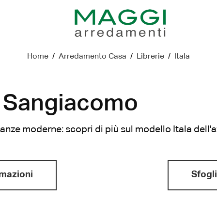
Home
/
Arredamento Casa
/
Librerie
/
Itala
di Sangiacomo
stanze moderne: scopri di più sul modello Itala del
rmazioni
Sfogli