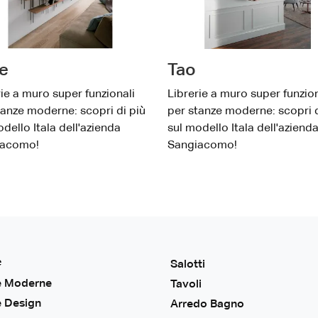
e
Tao
rie a muro super funzionali
Librerie a muro super funzion
tanze moderne: scopri di più
per stanze moderne: scopri d
dello Itala dell'azienda
sul modello Itala dell'aziend
iacomo!
Sangiacomo!
e
Salotti
e Moderne
Tavoli
e Design
Arredo Bagno