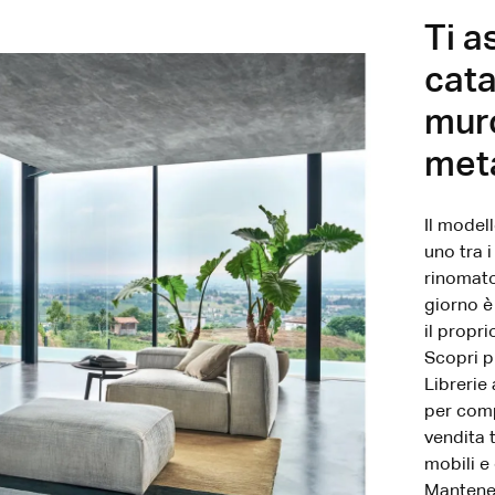
Ti a
cata
muro
meta
Il model
uno tra 
rinomato
giorno è
il propr
Scopri pr
Librerie
per comp
vendita t
mobili e
Mantener