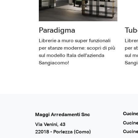
Paradigma
Tub
Librerie a muro super funzionali
Libre
per stanze moderne: scopri di più
per s
sul modello Itala dell'azienda
sul mo
Sangiacomo!
Sang
Cucin
Maggi Arredamenti Snc
Cucin
Via Venini, 43
Cucin
22018 - Porlezza (Como)