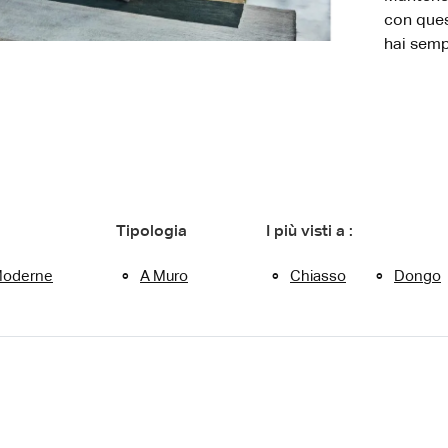
con ques
hai semp
Tipologia
I più visti a :
oderne
A Muro
Chiasso
Dongo