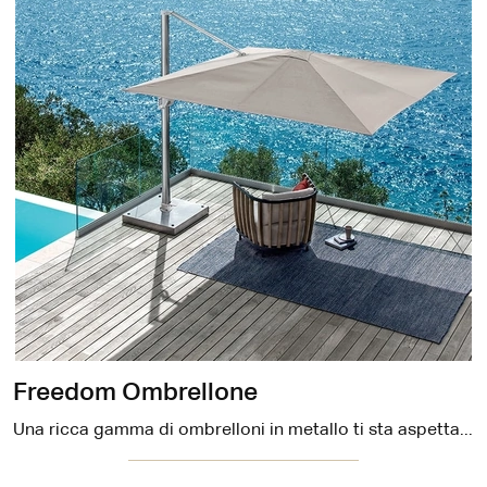
Freedom Ombrellone
Una ricca gamma di ombrelloni in metallo ti sta aspettando in negozio: clicca e scopri il modello Freedom Ombrellone di Ethimo.