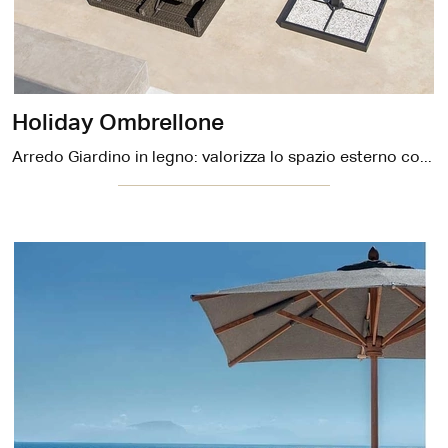
Holiday Ombrellone
Arredo Giardino in legno: valorizza lo spazio esterno con diverse soluzioni di ombrelloni della marca Ethimo.