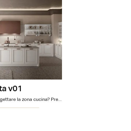
ta v01
Tempo di progettare la zona cucina? Prediligi il modello Dolcevita v01 Stosa tra le nostre Cucine Classiche con isola.