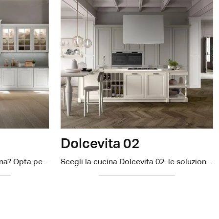
Dolcevita 02
Tempo di attualizzare la cucina? Opta per il modello Dolcevita 03 Stosa tra le nostre Cucine Classiche con penisola.
Scegli la cucina Dolcevita 02: le soluzioni classiche Stosa in laccato opaco sono sinonimo di qualità, design e contenuto estetico.