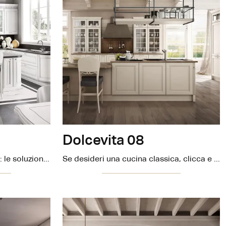
Dolcevita 08
Scegli la cucina Dolcevita 09: le soluzioni tradizionali Stosa in laccato opaco sono garanzia di qualità, stile e design.
Se desideri una cucina classica, clicca e ottieni informazioni sul modello Dolcevita 08 Stosa.