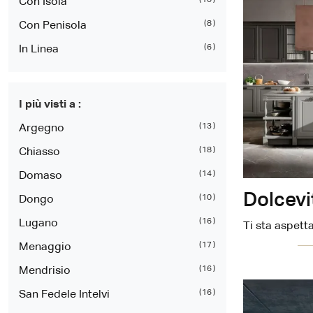
10
Con Isola
8
Con Penisola
6
In Linea
I più visti a :
13
Argegno
18
Chiasso
14
Domaso
Dolcevi
10
Dongo
16
Lugano
Ti sta aspett
17
Menaggio
16
Mendrisio
16
San Fedele Intelvi