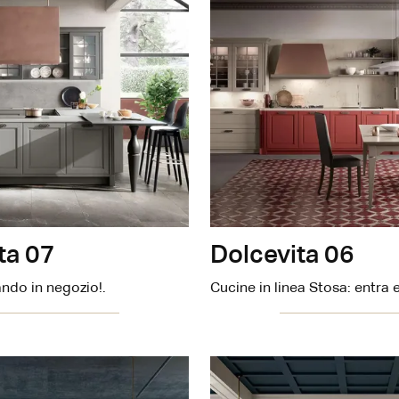
ta 07
Dolcevita 06
ando in negozio!.