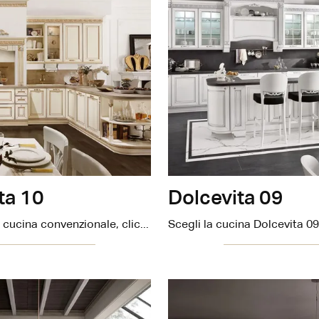
ta 10
Dolcevita 09
Se cerchi una cucina convenzionale, clicca e scopri di più sul modello Dolcevita 10 Stosa.