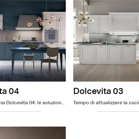
ta 04
Dolcevita 03
Scegli la cucina Dolcevita 04: le soluzioni classiche Stosa in laccato opaco sono sinonimo di qualità, stile e design.