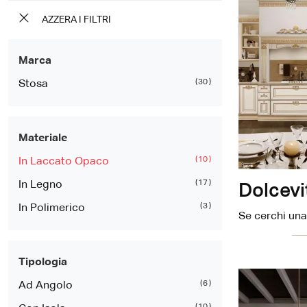
AZZERA I FILTRI
Marca
30
Stosa
Materiale
10
In Laccato Opaco
17
In Legno
Dolcevi
3
In Polimerico
Tipologia
6
Ad Angolo