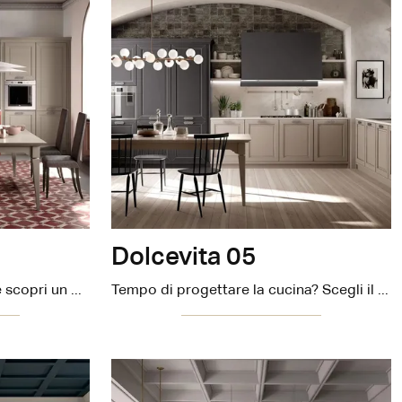
Dolcevita 05
Cucine in linea Stosa: entra e scopri un mondo di stile e design! La cucina convenzionale Dolcevita 06 ti sta aspettando.
Tempo di progettare la cucina? Scegli il modello Dolcevita 05 Stosa tra le nostre Cucine Classiche ad angolo.