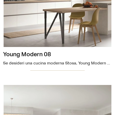
Young Modern 08
Se desideri una cucina moderna Stosa, Young Modern 08 in laminato ti sta aspettando nel nostro negozio di Cucine Moderne con penisola.