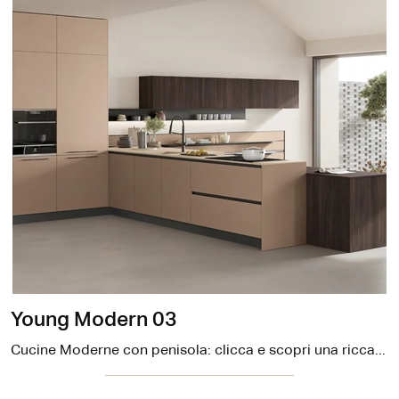
Young Modern 03
Cucine Moderne con penisola: clicca e scopri una ricca gamma di soluzioni della marca Stosa, tra cui il modello Young Modern 03.