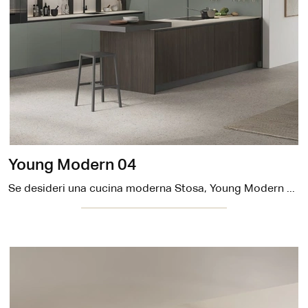
Young Modern 04
Se desideri una cucina moderna Stosa, Young Modern 04 in laminato ti attende nel nostro negozio di Cucine Moderne con penisola.