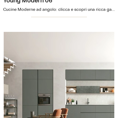
Young Modern 06
Cucine Moderne ad angolo: clicca e scopri una ricca gamma di soluzioni del brand Stosa, tra cui il modello Young Modern 06.