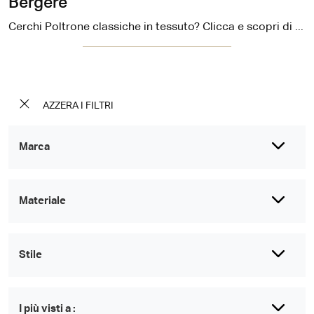
Bergère
Cerchi Poltrone classiche in tessuto? Clicca e scopri di più sul modello Bergère di Family Bedding.
AZZERA I FILTRI
Marca
Materiale
Stile
I più visti a :