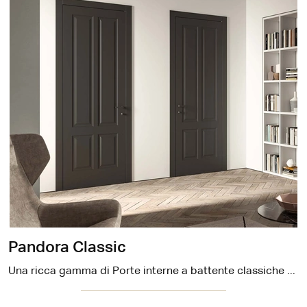
Pandora Classic
Una ricca gamma di Porte interne a battente classiche ti aspetta! Entra per scoprire la porta Pandora Classic di DoorArreda.