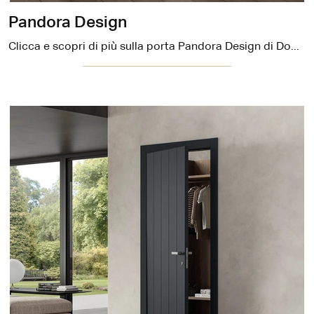
Pandora Design
Clicca e scopri di più sulla porta Pandora Design di DoorArreda in laccato: le più belle porte interne a battente ti attendono.