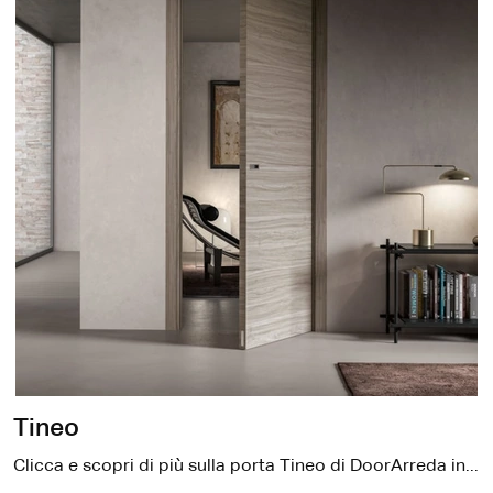
Tineo
Clicca e scopri di più sulla porta Tineo di DoorArreda in legno: le più originali porte da interno a battente ti aspettano.