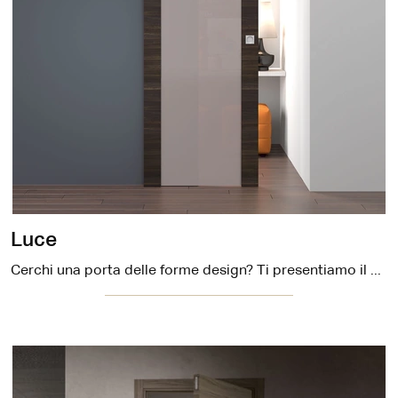
Luce
Cerchi una porta delle forme design? Ti presentiamo il modello Luce tra le Porte interne scorrevoli di DoorArreda.