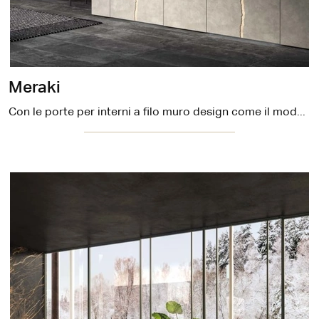
Meraki
Con le porte per interni a filo muro design come il modello Meraki di DoorArreda potrai completare il tuo progetto d'arredo.