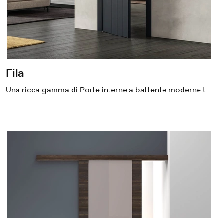
Fila
Una ricca gamma di Porte interne a battente moderne ti aspetta! Entra per scoprire la porta Fila di DoorArreda.