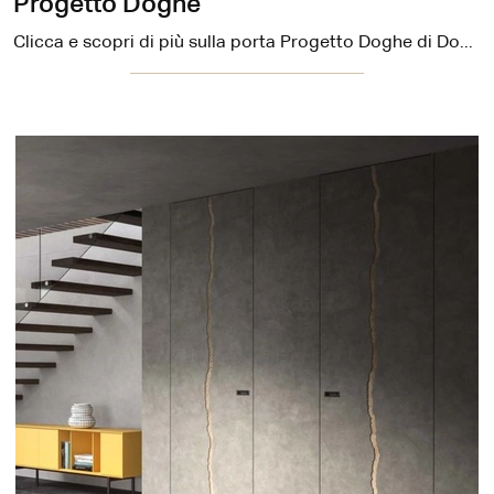
Progetto Doghe
Clicca e scopri di più sulla porta Progetto Doghe di DoorArreda in laccato: le più esclusive porte interne a filo muro ti attendono.