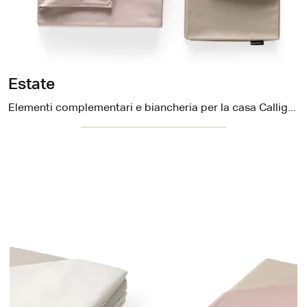
Estate
Elementi complementari e biancheria per la casa Calligaris: scopri come impreziosire i tuoi locali moderni con il modello Estate.