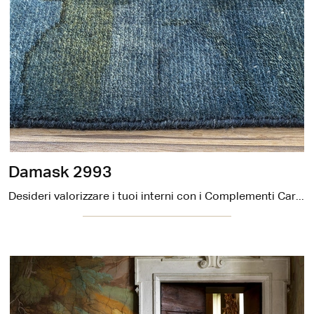
Damask 2993
Desideri valorizzare i tuoi interni con i Complementi Carpet Edition? Eccoti molteplici modelli di tappeti in tessuto come Damask 2993.