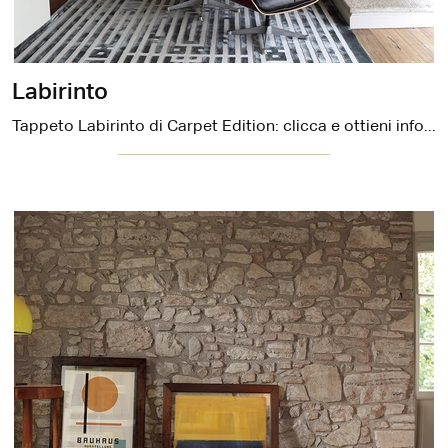
Labirinto
Tappeto Labirinto di Carpet Edition: clicca e ottieni informazioni sui Complementi e tappeti design in tessuto del noto e conosciuto marchio!