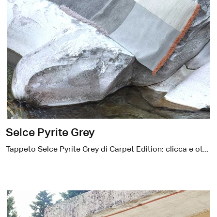
Selce Pyrite Grey
Tappeto Selce Pyrite Grey di Carpet Edition: clicca e ottieni informazioni sui Complementi e tappeti design in tessuto del noto e rinomato marchio!