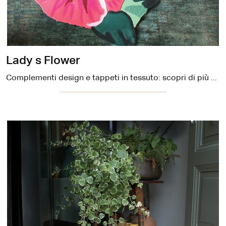
Lady s Flower
Complementi design e tappeti in tessuto: scopri di più sul modello Lady s Flower di Carpet Edition e potrai arricchire i tuoi interni.