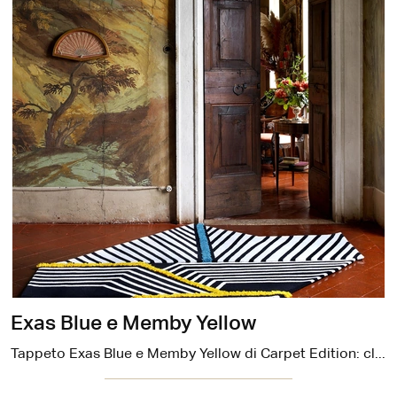
Exas Blue e Memby Yellow
Tappeto Exas Blue e Memby Yellow di Carpet Edition: clicca e scopri di più sui Complementi e tappeti design in tessuto del noto e rinomato brand!