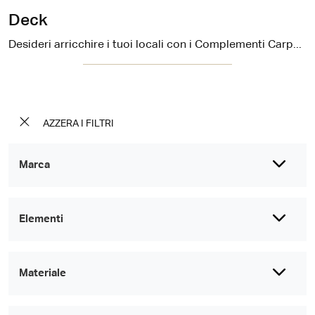
Deck
Desideri arricchire i tuoi locali con i Complementi Carpet Edition? Ecco qui differenti modelli di tappeti in tessuto come Deck.
AZZERA I FILTRI
Marca
Elementi
Materiale