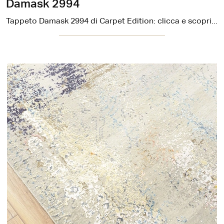
Damask 2994
Tappeto Damask 2994 di Carpet Edition: clicca e scopri di più sui Complementi e tappeti moderni in tessuto del noto e rinomato marchio!