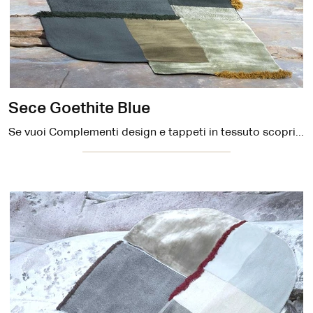
Sece Goethite Blue
Se vuoi Complementi design e tappeti in tessuto scopri di più sul modello Sece Goethite Blue del brand Carpet Edition.