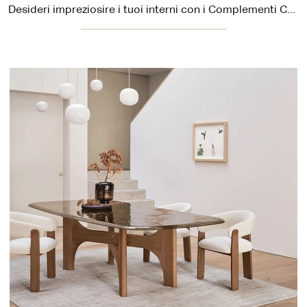
Desideri impreziosire i tuoi interni con i Complementi Calligaris? Eccoti differenti modelli di tappeti in tessuto come Nest.