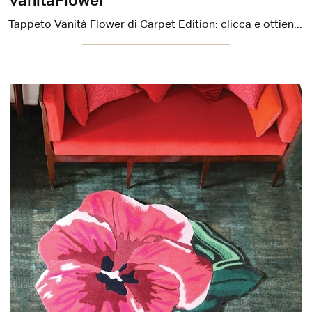
VanitàFlower
Tappeto Vanità Flower di Carpet Edition: clicca e ottieni informazioni sui Complementi e tappeti design in tessuto del noto e rinomato marchio!