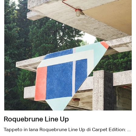
Roquebrune Line Up
Tappeto in lana Roquebrune Line Up di Carpet Edition: clicca e scopri di più sui Complementi e tappeti design in tessuto del noto e rinomato brand!