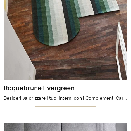
Roquebrune Evergreen
Desideri valorizzare i tuoi interni con i Complementi Carpet Edition? Ecco qui vari modelli di tappeti in tessuto come Roquebrune Evergreen.