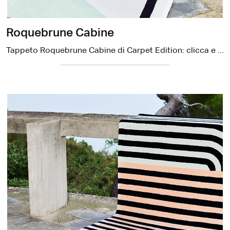
Roquebrune Cabine
Tappeto Roquebrune Cabine di Carpet Edition: clicca e scopri di più sui Complementi e tappeti design in tessuto del noto e conosciuto brand!