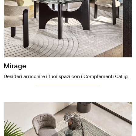
Mirage
Desideri arricchire i tuoi spazi con i Complementi Calligaris? Eccoti molteplici modelli di tappeti in tessuto come Mirage.