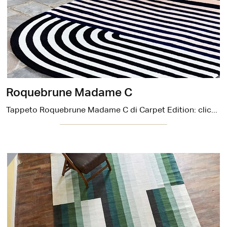
Roquebrune Madame C
Tappeto Roquebrune Madame C di Carpet Edition: clicca e ottieni informazioni sui Complementi e tappeti design in tessuto del noto e conosciuto ...