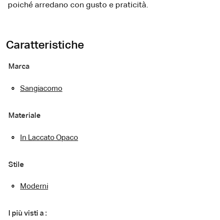
poiché arredano con gusto e praticità.
Caratteristiche
Marca
Sangiacomo
Materiale
In Laccato Opaco
Stile
Moderni
I più visti a :