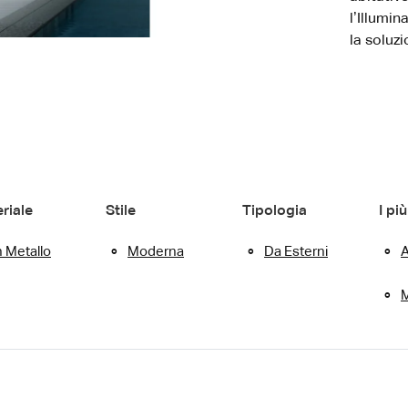
l’Illumi
la soluzi
riale
Stile
Tipologia
I più
n Metallo
Moderna
Da Esterni