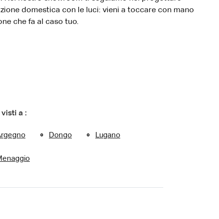
nazione domestica con le luci: vieni a toccare con mano
one che fa al caso tuo.
 visti a :
Argegno
Dongo
Lugano
Menaggio