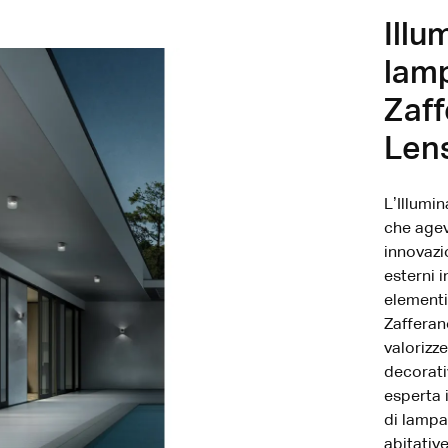
Illu
lamp
Zaff
Len
L’Illumi
che agev
innovazi
esterni 
elementi
Zafferan
valorizz
decorati
esperta 
di lampa
abitativ