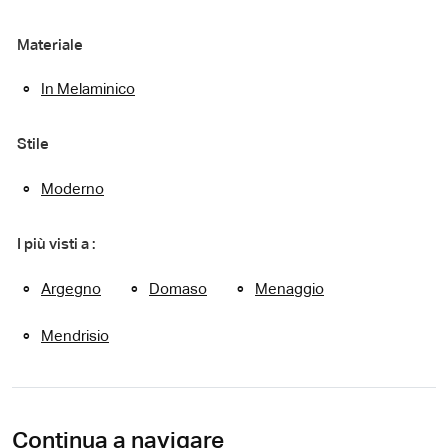
Materiale
In Melaminico
Stile
Moderno
I più visti a :
Argegno
Domaso
Menaggio
Mendrisio
Continua a navigare