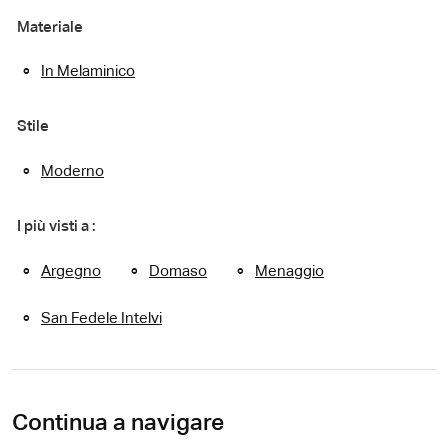
Materiale
In Melaminico
Stile
Moderno
I più visti a :
Argegno
Domaso
Menaggio
San Fedele Intelvi
Continua a navigare