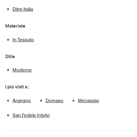
Ditre Italia
Materiale
In Tessuto
Stile
Moderne
I più visti a :
Argegno
Domaso
Menaggio
San Fedele Intelvi