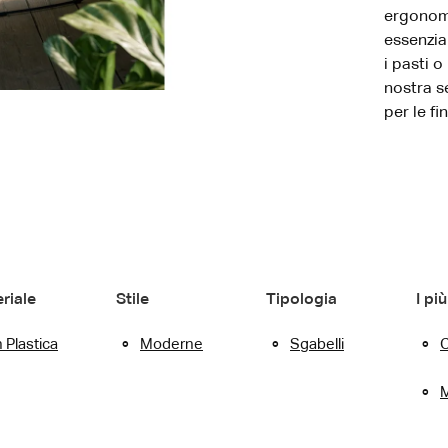
ergonomi
essenzia
i pasti o
nostra se
per le fi
riale
Stile
Tipologia
I più
n Plastica
Moderne
Sgabelli
C
M