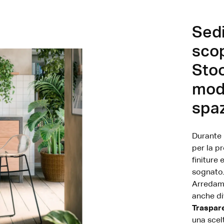
Sedi
scop
Stoo
mode
spaz
Durante 
per la p
finiture 
sognato.
Arredame
anche di
Traspar
una scel