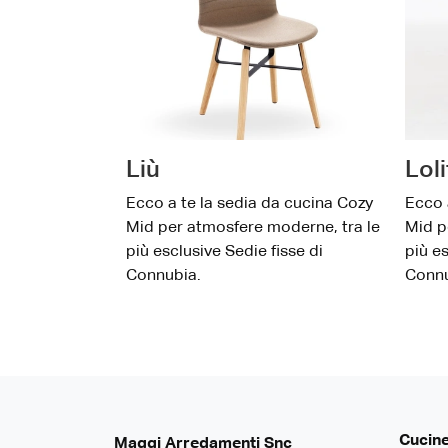
Liù
Loli
Ecco a te la sedia da cucina Cozy
Ecco 
Mid per atmosfere moderne, tra le
Mid p
più esclusive Sedie fisse di
più es
Connubia.
Connu
Cucin
Maggi Arredamenti Snc