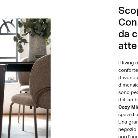
Sco
Conn
da c
att
Il livin
conforte
devono e
dimension
sono pez
dell'amb
Cozy Mi
spazi di
Una gran
negozio: 
con l'ec