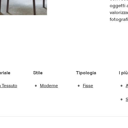
oggetti 
valorizza
fotograf
riale
Stile
Tipologia
I più
n Tessuto
Moderne
Fisse
S