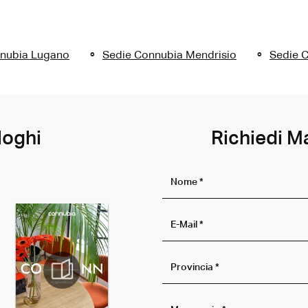
nubia Lugano
Sedie Connubia Mendrisio
Sedie C
loghi
Richiedi M