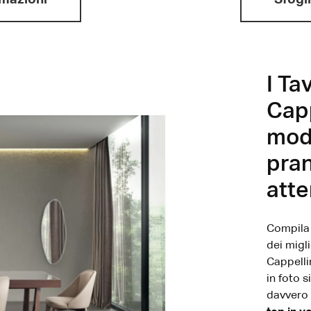
I Ta
Capp
mode
pran
att
Compila 
dei migli
Cappelli
in foto s
davvero 