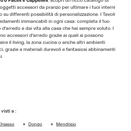
etro Pacini e Cappellini
: scopri un ricco catalogo di
 oggetti accessori da pranzo per ultimare i tuoi interni
su differenti possibilità di personalizzazione. I Tavoli
edamenti immancabili in ogni casa: completa il tuo
 d'arredo e dai vita alla casa che hai sempre voluto. I
ono accessori d'arredo grazie ai quali si possono
ire il living, la zona cucina o anche altri ambienti
i, grazie a materiali durevoli e fantasiosi abbinamenti
i.
 visti a :
Chiasso
Dongo
Mendrisio