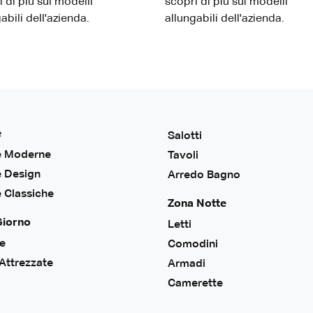
 di più sui modelli
scopri di più sui modelli
abili dell'azienda.
allungabili dell'azienda.
e
Salotti
e Moderne
Tavoli
e Design
Arredo Bagno
 Classiche
Zona Notte
Giorno
Letti
ie
Comodini
 Attrezzate
Armadi
Camerette