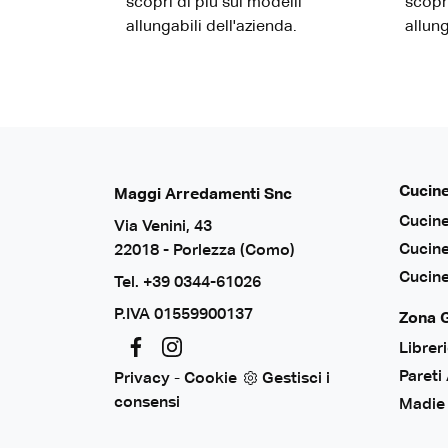
scopri di più sui modelli
scopri
allungabili dell'azienda.
allung
Cucin
Maggi Arredamenti Snc
Cucin
Via Venini, 43
Cucin
22018 - Porlezza (Como)
Cucine
Tel.
+39 0344-61026
P.IVA 01559900137
Zona 
Librer
Pareti
Privacy
-
Cookie
Gestisci i
consensi
Madie