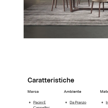
Caratteristiche
Marca
Ambiente
Mate
Pacini E
Da Pranzo
I
Cappellini