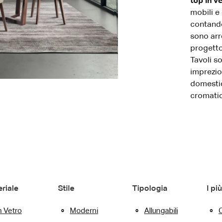
top in v
mobili e
contando 
sono arr
progetto
Tavoli s
imprezios
domestic
cromatic
riale
Stile
Tipologia
I più
n Vetro
Moderni
Allungabili