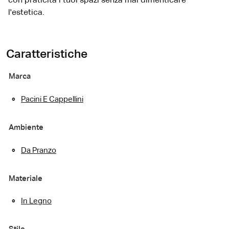
con praticità i tuoi spazi senza mai dimenticare
l'estetica.
Caratteristiche
Marca
Pacini E Cappellini
Ambiente
Da Pranzo
Materiale
In Legno