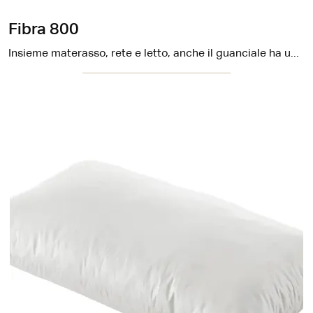
Fibra 800
Insieme materasso, rete e letto, anche il guanciale ha un funzione di primo piano a determinare la qualità del tuo sonno.