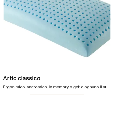
Artic classico
Ergonimico, anatomico, in memory o gel: a ognuno il suo cuscino! Scopri in showroom un ricco catalogo di soluzioni di ogni genere, pensate dai ...