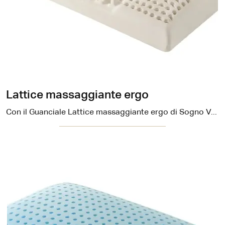
Lattice massaggiante ergo
Con il Guanciale Lattice massaggiante ergo di Sogno Veneto qui presente potrai favorire la distensione muscolare e anche una corretta respirazione.