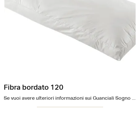
Fibra bordato 120
Se vuoi avere ulteriori informazioni sui Guanciali Sogno Veneto, contattaci subito: i nostri esperti ti attendono per farti vedere le soluzioni ...