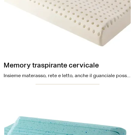
Memory traspirante cervicale
Insieme materasso, rete e letto, anche il guanciale possiede un ruolo fondamentale a determinare la qualità del tuo sonno.