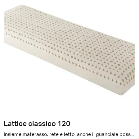
Lattice classico 120
Insieme materasso, rete e letto, anche il guanciale possiede un funzione fondamentale a determinare la qualità del sonno.