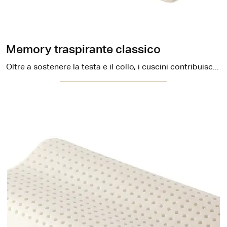
Memory traspirante classico
Oltre a sostenere la testa e il collo, i cuscini contribuiscono a dare l'ottimale sostegno alla colonna vertebrale, aiutando a mantenere la posizione ...