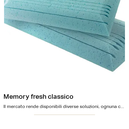
Memory fresh classico
Il mercato rende disponibili diverse soluzioni, ognuna con diverse caratteristiche peculiari, materiali e proprietà: se hai bisogno di supporto da ...