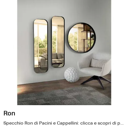
Ron
Specchio Ron di Pacini e Cappellini: clicca e scopri di più sui Complementi e specchi moderni in metallo del noto e rinomato brand!