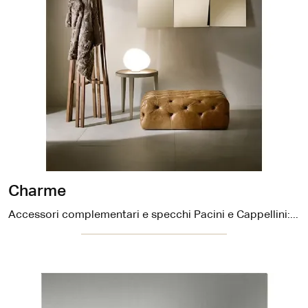
Charme
Accessori complementari e specchi Pacini e Cappellini: scopri come impreziosire i tuoi spazi design con il modello Charme.