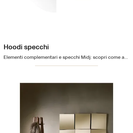
Hoodi specchi
Elementi complementari e specchi Midj: scopri come arricchire i tuoi interni design con il modello Hoodi specchi.