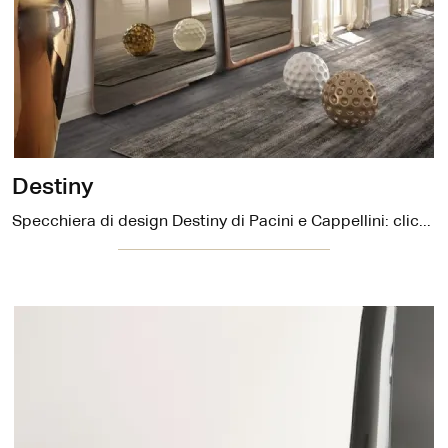
Destiny
Specchiera di design Destiny di Pacini e Cappellini: clicca e ottieni informazioni sui Complementi e specchi design in legno del noto e rinomato ...