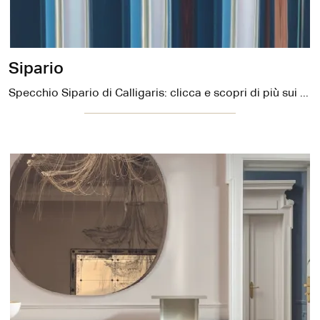
Sipario
Specchio Sipario di Calligaris: clicca e scopri di più sui Complementi e specchi design senza cornice del noto e conosciuto marchio!