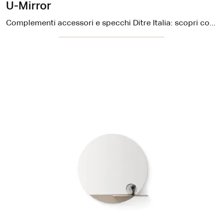
U-Mirror
Complementi accessori e specchi Ditre Italia: scopri come impreziosire i tuoi spazi design con il modello U-Mirror.