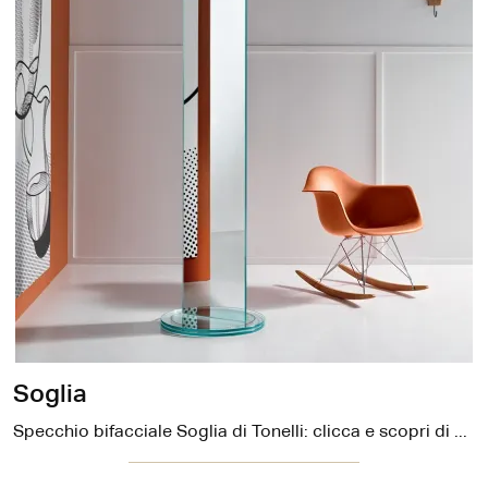
Soglia
Specchio bifacciale Soglia di Tonelli: clicca e scopri di più sui Complementi e specchi moderni senza cornice del noto e conosciuto marchio!