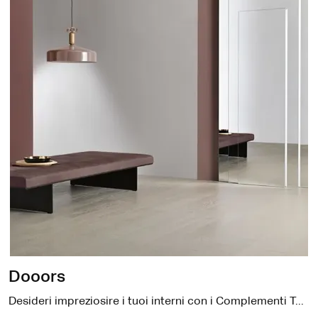
Dooors
Desideri impreziosire i tuoi interni con i Complementi Tonelli? Eccoti molteplici modelli di specchi senza cornice come Dooors.