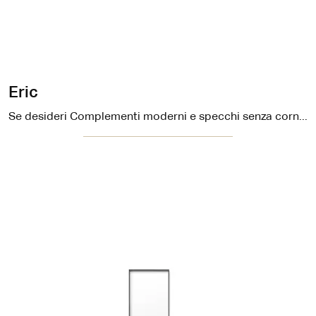
Eric
Se desideri Complementi moderni e specchi senza cornice scopri di più sul modello Eric dell'azienda Ditre Italia.