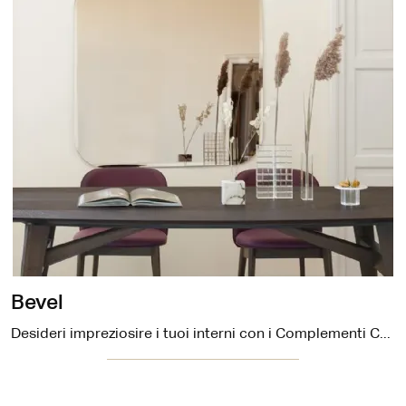
Bevel
Desideri impreziosire i tuoi interni con i Complementi Calligaris? Ti presentiamo diversi modelli di specchi senza cornice come Bevel.