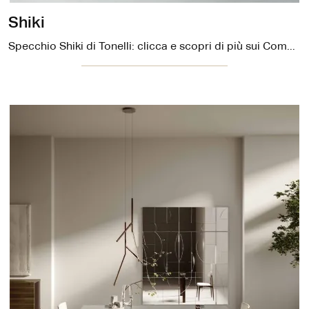
Shiki
Specchio Shiki di Tonelli: clicca e scopri di più sui Complementi e specchi moderni senza cornice del noto e conosciuto marchio!