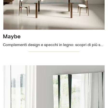
Maybe
Complementi design e specchi in legno: scopri di più sul modello Maybe di Tonelli e potrai impreziosire i tuoi spazi.