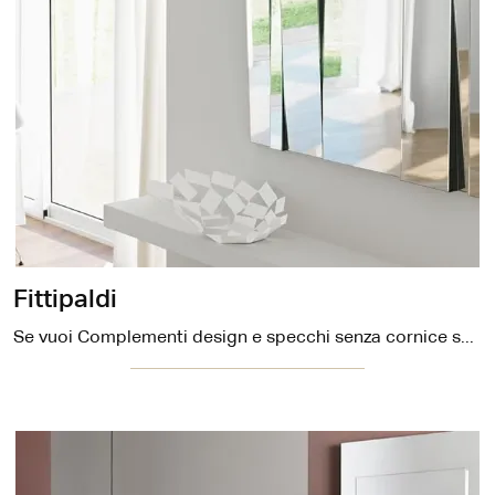
Fittipaldi
Se vuoi Complementi design e specchi senza cornice scopri di più sul modello Fittipaldi del marchio Tonelli.