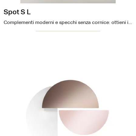
Spot S L
Complementi moderni e specchi senza cornice: ottieni informazioni sul modello Spot S L di Midj e potrai completare i tuoi locali.