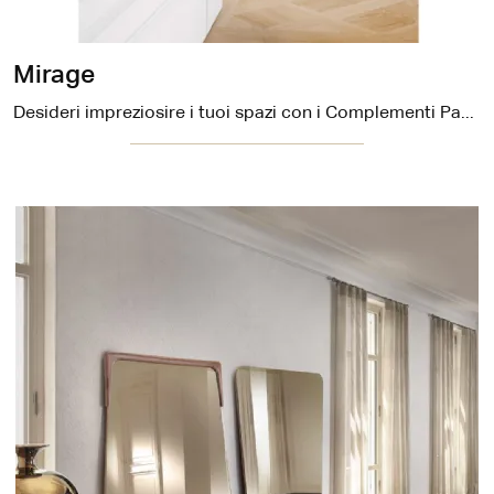
Mirage
Desideri impreziosire i tuoi spazi con i Complementi Pacini e Cappellini? Eccoti diversi modelli di specchi in legno come Mirage.