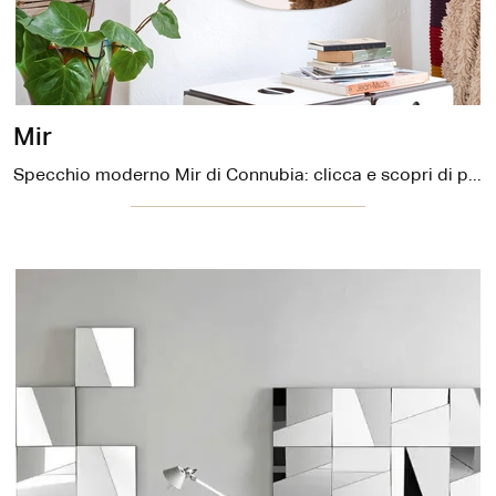
Mir
Specchio moderno Mir di Connubia: clicca e scopri di più sui Complementi e specchi moderni senza cornice del noto e conosciuto marchio!