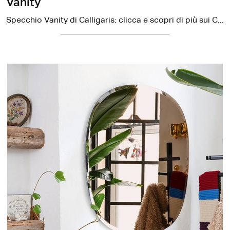
Vanity
Specchio Vanity di Calligaris: clicca e scopri di più sui Complementi e specchi moderni in metallo del rinomato marchio!