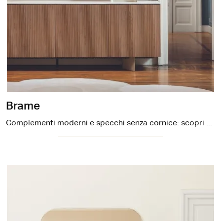
Brame
Complementi moderni e specchi senza cornice: scopri di più sul modello Brame di Calligaris e potrai arricchire i tuoi spazi.