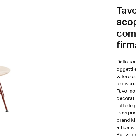
Tavo
scop
com
firm
Dalla zon
oggetti 
valore es
le diver
Tavolino
decorati
tutte le 
trovi pu
brand Mid
affidars
Per valor