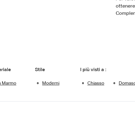
ottenere
Compleme
riale
Stile
I più visti a :
n Marmo
Moderni
Chiasso
Domas