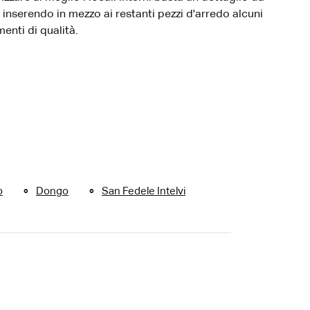
 inserendo in mezzo ai restanti pezzi d'arredo alcuni
nti di qualità.
o
Dongo
San Fedele Intelvi