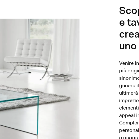
Sco
e ta
crea
uno 
Venire i
più orig
sinonimo
genere il
ultimerà 
imprezio
elementi
appeal in
Compleme
personali
e ricopr