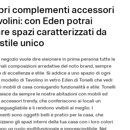
pri complementi accessori
volini: con Eden potrai
re spazi caratterizzati da
stile unico
n negozio vuole dire visionare in prima persona tutte le
inali composizioni arredative del noto brand, sempre
 di eccellenza e stile. Si addice a uno spazio di ogni
 modello di Tavolino in vetro Eden di Tonelli che vedi:
i mobili di casa coniugando funzionalità e stile. Tonelli
sisce da sempre le nostre abitazioni con mobili ed
 accessori trendy, che conferiscono ai locali un
eguagliabile e li rendono vivibili al meglio. I
nti sono oggetti belli e pratici per la casa, che
zzano gli spazi interni della tua casa con i loro colori
ono un ruolo multifunzionale e imprescindibile. Nel