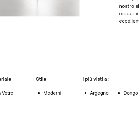
nostro s
moderni 
eccellen
riale
Stile
I più visti a :
n Vetro
Moderni
Argegno
Dongo