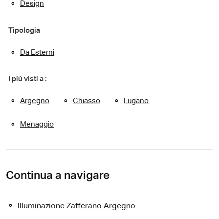
Design
Tipologia
Da Esterni
I più visti a :
Argegno
Chiasso
Lugano
Menaggio
Continua a navigare
Illuminazione Zafferano Argegno