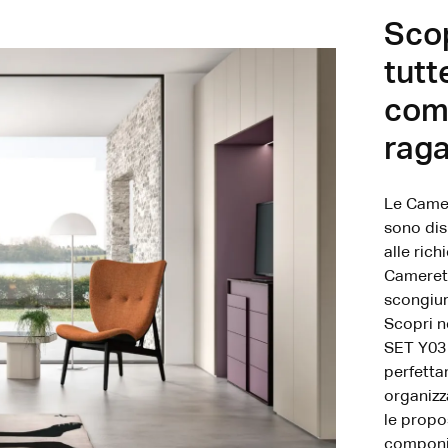
Scop
tutt
com
raga
Le Camer
sono dis
alle rich
Camerett
scongiur
Scopri n
SET Y03 
perfetta
organizz
le propo
componib