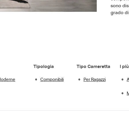
sono dis
grado di
Tipologia
Tipo Cameretta
I più
oderne
Componibili
Per Ragazzi
M