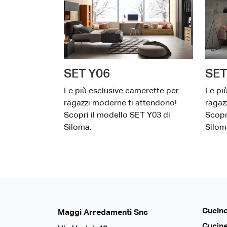
SET Y06
SET
Le più esclusive camerette per
Le pi
ragazzi moderne ti attendono!
ragaz
Scopri il modello SET Y03 di
Scopr
Siloma.
Silom
Cucin
Maggi Arredamenti Snc
Cucin