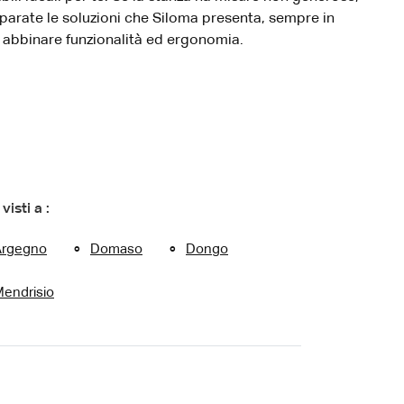
parate le soluzioni che Siloma presenta, sempre in
 abbinare funzionalità ed ergonomia.
 visti a :
Argegno
Domaso
Dongo
endrisio