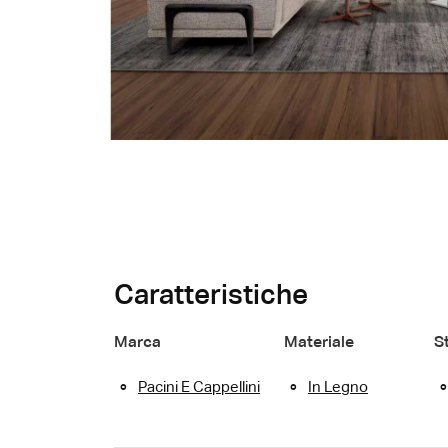
Caratteristiche
Marca
Materiale
St
Pacini E Cappellini
In Legno