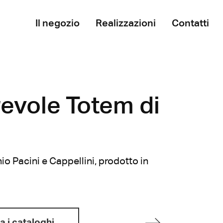
Il negozio
Realizzazioni
Contatti
revole Totem di
io Pacini e Cappellini, prodotto in
a i cataloghi