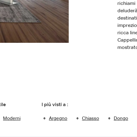
richiami
deluderà
destinati
imprezios
ricca li
Cappelli
mostrato 
ile
I più visti a :
Moderni
Argegno
Chiasso
Dongo