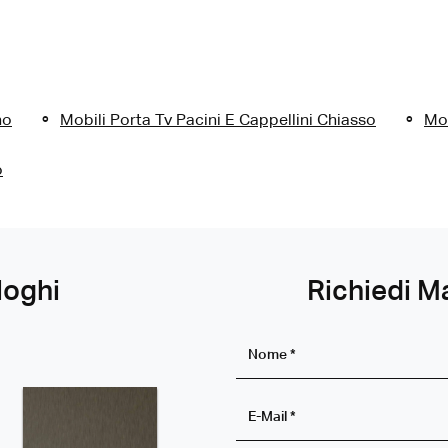
no
Mobili Porta Tv Pacini E Cappellini Chiasso
Mob
o
loghi
Richiedi M