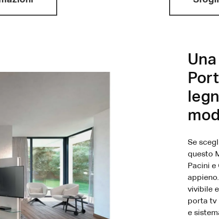
Una 
Port
legn
mod
Se scegl
questo M
Pacini e 
appieno.
vivibile
porta tv 
e sistem