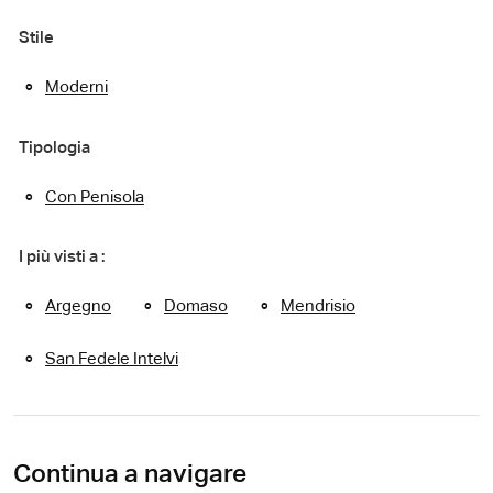
Stile
Moderni
Tipologia
Con Penisola
I più visti a :
Argegno
Domaso
Mendrisio
San Fedele Intelvi
Continua a navigare